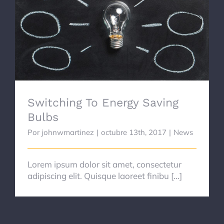
Switching To Energy
Saving Bulbs
Switching To Energy Saving
Bulbs
Por
johnwmartinez
|
octubre 13th, 2017
|
News
Lorem ipsum dolor sit amet, consectetur
adipiscing elit. Quisque laoreet finibu [...]