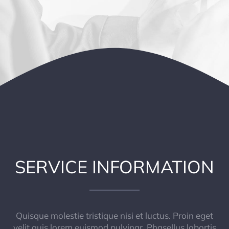
SERVICE INFORMATION
Quisque molestie tristique nisi et luctus. Proin eget
velit quis lorem euismod pulvinar. Phasellus lobortis